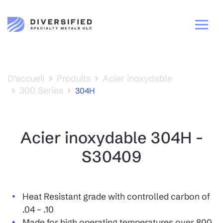
D’accueil
Produits
Acier inoxydable
300 Series
304H
Acier inoxydable 304H -
S30409
Heat Resistant grade with controlled carbon of
.04 – .10
Made for high operating temperatures over 800