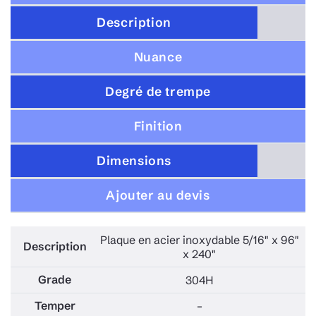
Description
Nuance
Degré de trempe
Finition
Dimensions
Ajouter au devis
Plaque en acier inoxydable 5/16" x 96"
x 240"
304H
–