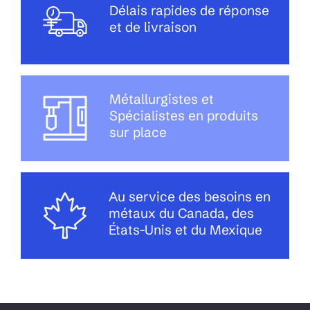
Délais rapides de réponse
et de livraison
Métallurgistes et
Spécialistes en produits
sur place
Au service des besoins en
métaux du Canada, des
États-Unis et du Mexique