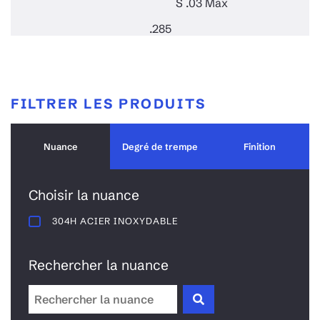
S .03 Max
.285
FILTRER LES PRODUITS
Nuance
Degré de trempe
Finition
Choisir la nuance
304H ACIER INOXYDABLE
Rechercher la nuance