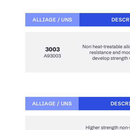
Aluminum
Barre plate en acier inoxydable
Barre 
Barre 
Canal en aluminium Aluminum
Acier inoxydable
Acier 
Alumi
ALLIAGE / UNS
DESCR
Forgeage inoxydable Acier
Barre 
Poutre
inoxydable
inoxyd
Non heat-treatable al
3003
resistance and mod
A93003
develop strength 
ALLIAGE / UNS
DESCR
Higher strength non-