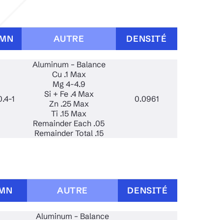
MN
AUTRE
DENSITÉ
Aluminum – Balance
Cu .1 Max
Mg 4-4.9
Si + Fe .4 Max
0.4-1
0.0961
Zn .25 Max
Ti .15 Max
Remainder Each .05
Remainder Total .15
MN
AUTRE
DENSITÉ
Aluminum – Balance