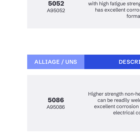
5052
with high fatigue stren
has excellent corro
A95052
formab
ALLIAGE / UNS
DESCR
Higher strength non-he
5086
can be readily wel
excellent corrosion
A95086
electrical c