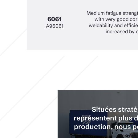
Medium fatigue strengt
6061
with very good cor
weldability and effici
A96061
increased by 
Situées strat
représentent plus d
production, nous pe