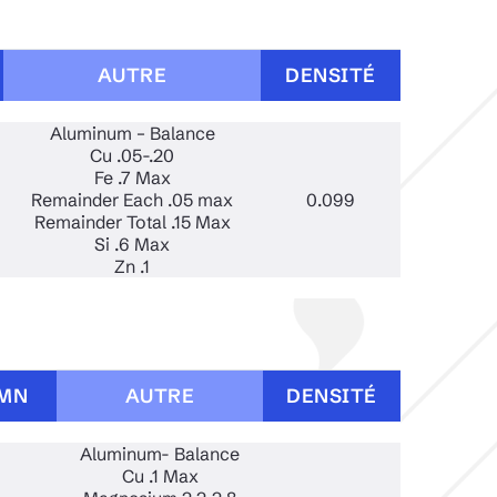
able
uminium
AUTRE
DENSITÉ
Aluminum – Balance
Cu .05-.20
Fe .7 Max
Remainder Each .05 max
0.099
Remainder Total .15 Max
Si .6 Max
Zn .1
MN
AUTRE
DENSITÉ
Aluminum- Balance
Cu .1 Max