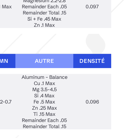
Magnesium 2.2-2.8
1 Max
Remainder Each .05
0.097
Remainder Total .15
Si + Fe .45 Max
Zn .1 Max
MN
AUTRE
DENSITÉ
Aluminum – Balance
Cu .1 Max
Mg 3.5-4.5
Si .4 Max
.2-0.7
Fe .5 Max
0.096
Zn .25 Max
Ti .15 Max
Remainder Each .05
Remainder Total .15