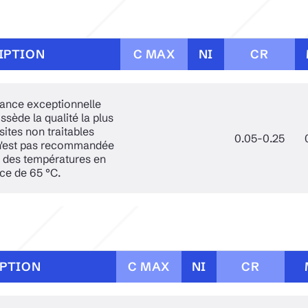
IPTION
C MAX
NI
CR
ance exceptionnelle
sède la qualité la plus
tes non traitables
0.05-0.25
n'est pas recommandée
à des températures en
e de 65 °C.
PTION
C MAX
NI
CR