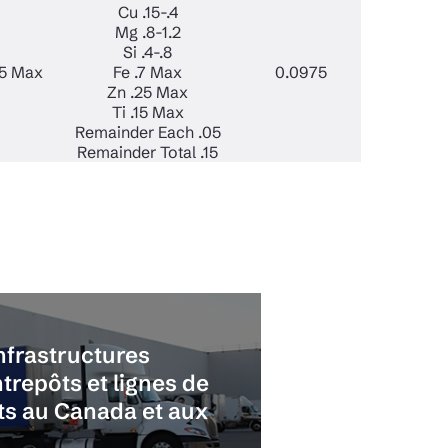
Cu .15-.4
Mg .8-1.2
Si .4-.8
15 Max
Fe .7 Max
0.0975
Zn .25 Max
Ti .15 Max
Remainder Each .05
Remainder Total .15
nfrastructures
trepôts et lignes de
nts au Canada et aux