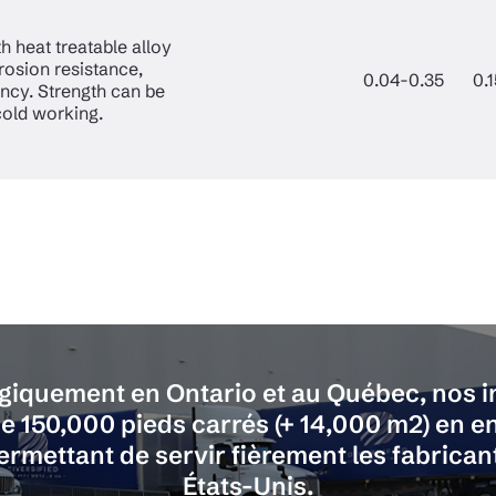
h heat treatable alloy
rosion resistance,
0.04-0.35
0.
ency. Strength can be
cold working.
égiquement en Ontario et au Québec, nos i
e 150,000 pieds carrés (+ 14,000 m2) en en
rmettant de servir fièrement les fabrica
États-Unis.