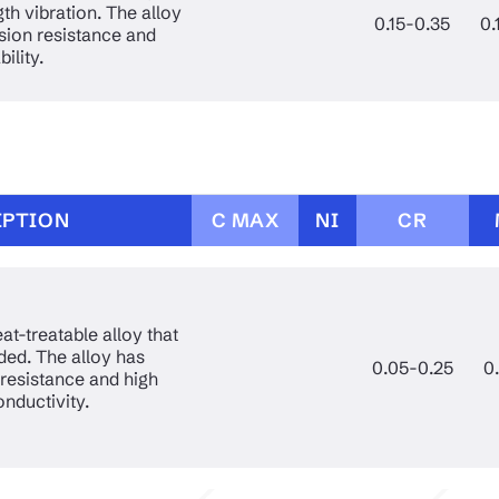
gth vibration. The alloy
0.15-0.35
0.
sion resistance and
ility.
IPTION
C MAX
NI
CR
at-treatable alloy that
ded. The alloy has
0.05-0.25
0
 resistance and high
onductivity.