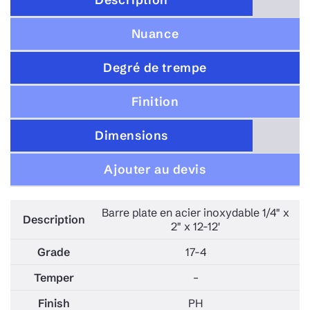
Description
Nuance
Degré de trempe
Finition
Dimensions
Ajouter au devis
Barre plate en acier inoxydable 1/4" x
2" x 12-12'
17-4
–
PH