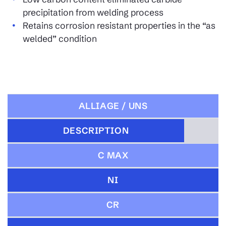
precipitation from welding process
Retains corrosion resistant properties in the “as
welded” condition
ALLIAGE / UNS
DESCRIPTION
C MAX
NI
CR