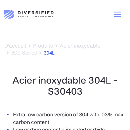
D’accueil
Produits
Acier inoxydable
300 Series
304L
Acier inoxydable 304L -
S30403
Extra low carbon version of 304 with .03% max
carbon content
Low carbon content eliminated carbide