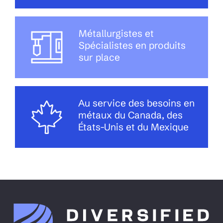
Métallurgistes et
Spécialistes en produits
sur place
Au service des besoins en
métaux du Canada, des
États-Unis et du Mexique