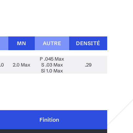
able
uminium
MN
AUTRE
DENSITÉ
P .045 Max
.0
2.0 Max
S .03 Max
.29
Si 1.0 Max
Finition