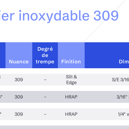
cier inoxydable 309
Degré
de
Nuance
trempe
Finition
Dim
x
Slit &
309
–
S/E 3/16
Edge
6"
309
–
HRAP
3/16" 
"
309
–
HRAP
1/4" 