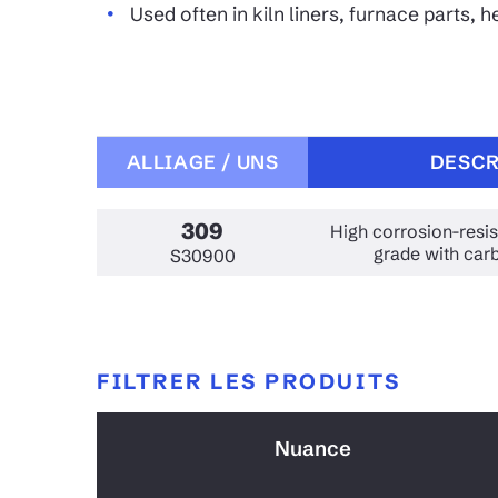
Aluminum
Used often in kiln liners, furnace parts, 
Barre plate en acier inoxydable
Barre 
Barre 
Canal en aluminium Aluminum
Acier inoxydable
Acier 
Alumi
Forgeage inoxydable Acier
Barre 
Poutre
inoxydable
inoxyd
ALLIAGE / UNS
DESCR
309
High corrosion-resi
grade with carb
S30900
FILTRER LES PRODUITS
Nuance