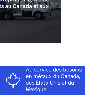
nts au Canada et aux
Au service des besoins
en métaux du Canada,
des États-Unis et du
Mexique