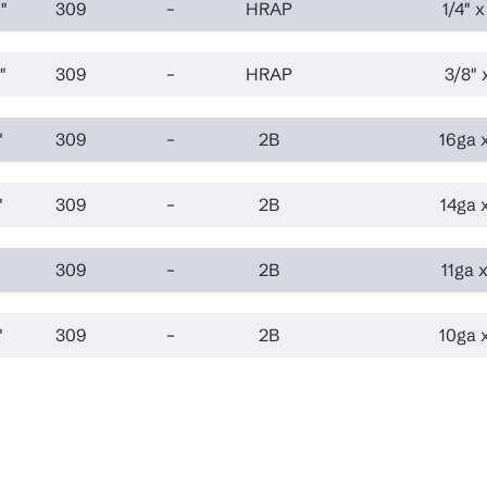
"
309
–
HRAP
1/4" 
"
309
–
HRAP
3/8" 
"
309
–
2B
16ga x
"
309
–
2B
14ga x
"
309
–
2B
11ga x
"
309
–
2B
10ga x