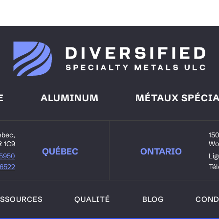
E
ALUMINUM
MÉTAUX SPÉCI
ebec,
150
R 1C9
Wo
QUÉBEC
ONTARIO
-5950
Lig
-6522
Té
ESSOURCES
QUALITÉ
BLOG
COND