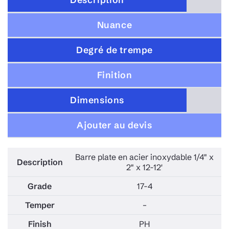
Description
Nuance
Degré de trempe
Finition
Dimensions
Ajouter au devis
Barre plate en acier inoxydable 1/4" x
2" x 12-12'
17-4
–
PH